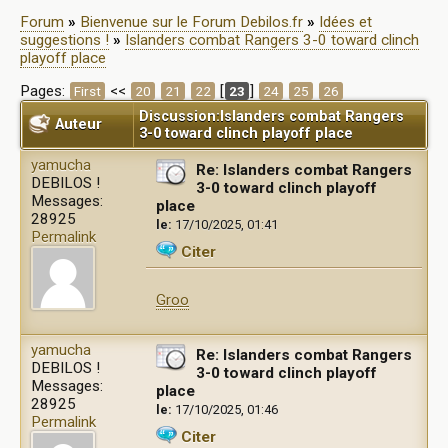
Forum
»
Bienvenue sur le Forum Debilos.fr
»
Idées et
suggestions !
»
Islanders combat Rangers 3-0 toward clinch
playoff place
Pages:
<<
[
]
First
20
21
22
23
24
25
26
Discussion:Islanders combat Rangers
Auteur
3-0 toward clinch playoff place
yamucha
Re: Islanders combat Rangers
DEBILOS !
3-0 toward clinch playoff
Messages:
place
28925
le:
17/10/2025, 01:41
Permalink
Citer
Groo
yamucha
Re: Islanders combat Rangers
DEBILOS !
3-0 toward clinch playoff
Messages:
place
28925
le:
17/10/2025, 01:46
Permalink
Citer