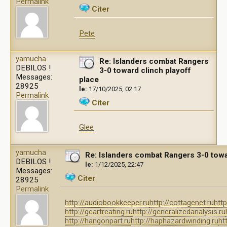
Permalink
Citer
Pete
yamucha
Re: Islanders combat Rangers
DEBILOS !
3-0 toward clinch playoff
Messages:
place
28925
le:
17/10/2025, 02:17
Permalink
Citer
Glee
yamucha
Re: Islanders combat Rangers 3-0 towa
DEBILOS !
le:
1/12/2025, 22:47
Messages:
Citer
28925
Permalink
http://audiobookkeeper.ru
http://cottagenet.ru
http
http://geartreating.ru
http://generalizedanalysis.ru
http://hangonpart.ru
http://haphazardwinding.ru
ht